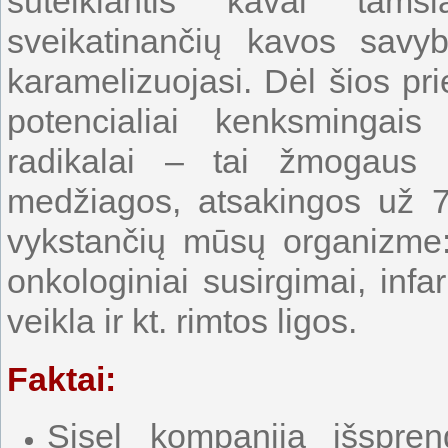
suteikiantis kavai tams
sveikatinančių kavos savyb
karamelizuojasi. Dėl šios prie
potencialiai kenksmingais l
radikalai – tai žmogaus s
medžiagos, atsakingos už 
vykstančių mūsų organizme:
onkologiniai susirgimai, inf
veikla ir kt. rimtos ligos.
Faktai:
Sisel kompanija išspre