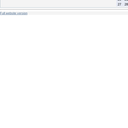
27
28
Full website version