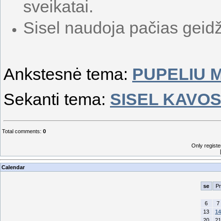
sveikatai.
Sisel naudoja pačias geid
Ankstesnė tema:
PUPELIU 
Sekanti tema:
SISEL KAVOS
Total comments
:
0
Only regist
Calendar
se
Pr
6
7
13
14
20
21