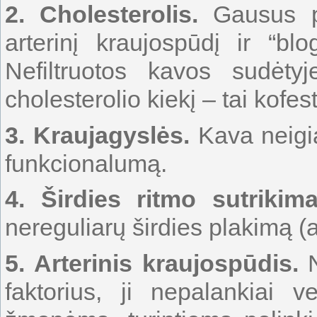
2. Cholesterolis.
Gausus pl
arterinį kraujospūdį ir “blo
Nefiltruotos kavos sudėtyj
cholesterolio kiekį – tai kofest
3.
Kraujagyslės.
Kava neigia
funkcionalumą.
4. Širdies ritmo sutrikima
nereguliarų širdies plakimą (a
5. Arterinis kraujospūdis.
N
faktorius, ji nepalankiai v