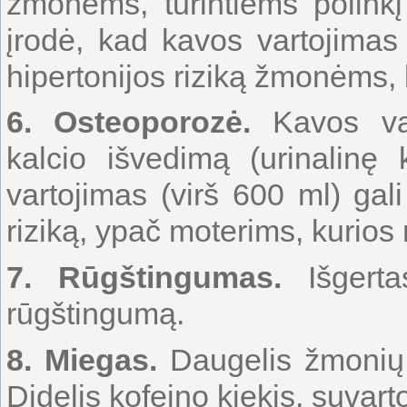
žmonėms, turintiems polinkį hi
įrodė, kad kavos vartojimas 
hipertonijos riziką žmonėms,
6. Osteoporozė.
Kavos var
kalcio išvedimą (urinalinę
vartojimas (virš 600 ml) gal
riziką, ypač moterims, kurios 
7. Rūgštingumas.
Išgerta
rūgštingumą.
8. Miegas.
Daugelis žmonių 
Didelis kofeino kiekis, suvart