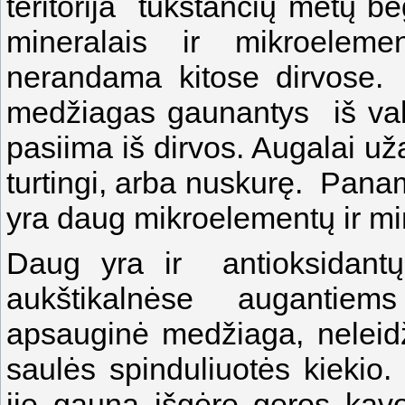
teritorija tūkstančių metų b
mineralais ir mikroelem
nerandama kitose dirvose. 
medžiagas gaunantys iš valg
pasiima iš dirvos. Augalai uža
turtingi, arba nuskurę. Pa
yra daug mikroelementų ir mi
Daug yra ir antioksidantų (
aukštikalnėse augantie
apsauginė medžiaga, neleidž
saulės spinduliuotės kiekio.
jie gauna išgėrę geros ka