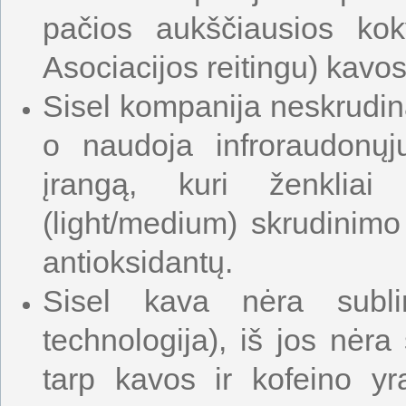
pačios aukščiausios ko
Asociacijos reitingu) kavo
Sisel kompanija neskrudin
o naudoja infroraudonųj
įrangą, kuri ženkliai
(light/medium) skrudinim
antioksidantų.
Sisel kava nėra subli
technologija), iš jos nėr
tarp kavos ir kofeino yr