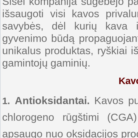
Sisel kompanija sugebėjo pa
išsaugoti visi kavos prival
savybės, dėl kurių kava i
gyvenimo būdą propaguojan
unikalus produktas, ryškiai i
gamintojų gaminių.
Kavo
Antioksidantai.
Kavos pup
1.
chlorogeno rūgštimi (CGA) 
apsaugo nuo oksidacijos proce