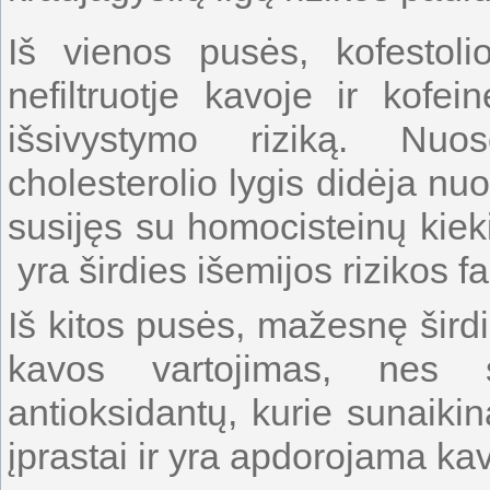
Iš vienos pusės, kofestoli
nefiltruotje kavoje ir kofei
išsivystymo riziką. Nuos
cholesterolio lygis didėja nu
susijęs su homocisteinų kiek
yra širdies išemijos rizikos fa
Iš kitos pusės, mažesnę širdi
kavos vartojimas, nes 
antioksidantų, kurie sunaiki
įprastai ir yra apdorojama ka