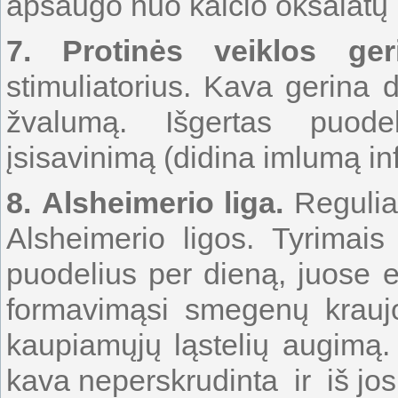
apsaugo nuo kalcio oksalatų k
7.
Protinės veiklos ger
stimuliatorius. Kava gerina
žvalumą. Išgertas puode
įsisavinimą (didina imlumą inf
8. Alsheimerio liga.
Regulia
Alsheimerio ligos. Tyrimais
puodelius per dieną, juose 
formavimąsi smegenų kraujo
kaupiamųjų ląstelių augimą. 
kava neperskrudinta ir iš jos