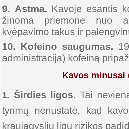
9.
Astma.
Kavoje esantis ko
žinoma priemone nuo ast
kvėpavimo takus ir palengvin
10.
Kofeino saugumas.
195
administracija) kofeiną pripa
Kavos minusai (
Širdies ligos.
Tai neviena
1.
tyrimų nenustatė, kad kavo
kraujagyslių ligų rizikos padi