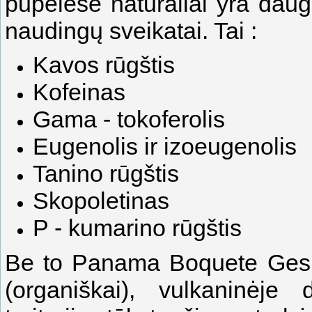
pupelėse natūraliai yra daug
naudingų sveikatai. Tai :
Kavos rūgštis
Kofeinas
Gama - tokoferolis
Eugenolis ir izoeugenolis
Tanino rūgštis
Skopoletinas
P - kumarino rūgštis
Be to Panama Boquete Gesha
(organiškai), vulkaninėje