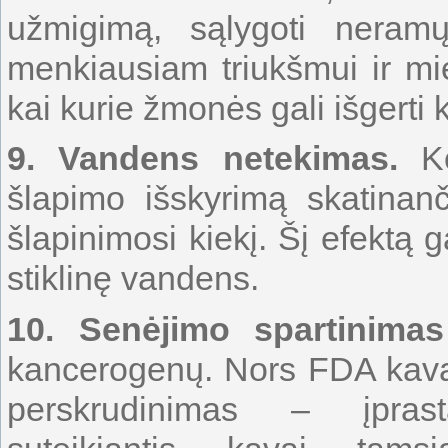
užmigimą, sąlygoti neram
menkiausiam triukšmui ir mi
kai kurie žmonės gali išgerti 
9.
Vandens netekimas.
Ko
šlapimo išskyrimą skatinanč
šlapinimosi kiekį. Šį efektą 
stiklinę vandens.
10. Senėjimo spartinimas
kancerogenų. Nors FDA kavą
perskrudinimas – įprast