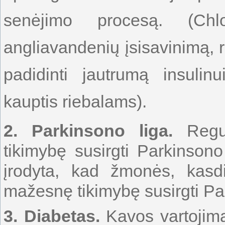
senėjimo procesą. (Chlo
angliavandenių įsisavinimą, re
padidinti jautrumą insulinu
kauptis riebalams).
2.
Parkinsono liga.
Regul
tikimybę susirgti Parkinson
įrodyta, kad žmonės, kasdi
mažesnę tikimybę susirgti Pa
3.
Diabetas.
Kavos vartojima