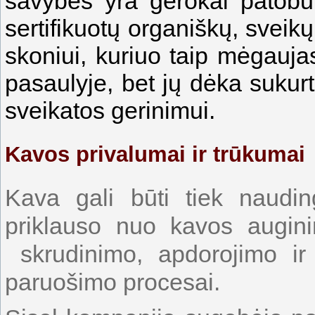
savybės yra gerokai patobu
sertifikuotų organiškų, sveikų
skoniui, kuriuo taip mėgauj
pasaulyje, bet jų dėka sukur
sveikatos gerinimui.
Kavos privalumai ir trūkumai
Kava gali būti tiek nauding
priklauso nuo kavos augini
skrudinimo, apdorojimo ir 
paruošimo procesai.