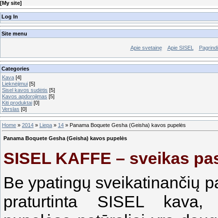
[
My site
]
Log In
Site menu
Apie svetainę
Apie SISEL
Pagrindi
Categories
Kava
[4]
Lieknėjimui
[5]
Sisel kavos sudėtis
[5]
Kavos apdorojimas
[5]
Kiti produktai
[0]
Verslas
[0]
Home
»
2014
»
Liepa
»
14
» Panama Boquete Gesha (Geisha) kavos pupelės
Panama Boquete Gesha (Geisha) kavos pupelės
SISEL KAFFE – sveikas pas
Be ypatingų sveikatinančių pa
praturtinta SISEL kava,