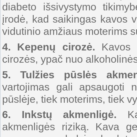
diabeto išsivystymo tikimyb
įrodė, kad saikingas kavos v
vidutinio amžiaus moterims sus
4.
Kepenų cirozė.
Kavos v
cirozės, ypač nuo alkoholinės
5.
Tulžies pūslės akmen
vartojimas gali apsaugoti
pūslėje, tiek moterims, tiek v
6.
Inkstų akmenligė.
Kav
akmenligės riziką. Kava ge