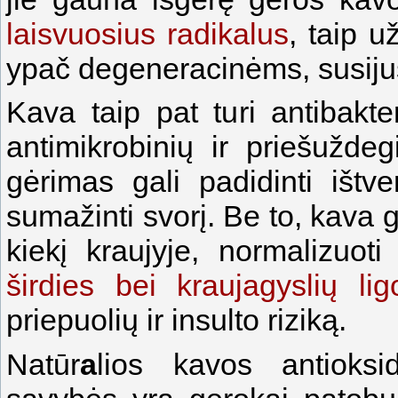
laisvuosius radikalus
, taip u
ypač degeneracinėms, susiju
Kava taip pat turi antibakteri
antimikrobinių ir priešužde
gėrimas gali padidinti ištve
sumažinti svorį. Be to, kava g
kiekį kraujyje, normalizuo
širdies bei kraujagyslių li
priepuolių ir insulto riziką.
Natūr
a
lios kavos antioksi