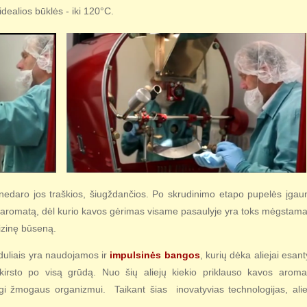
idealios būklės - iki 120°C.
edaro jos traškios, šiugždančios. Po skrudinimo etapo pupelės įgau
į aromatą, dėl kurio kavos gėrimas visame pasaulyje yra toks mėgstama
izinę būseną.
duliais yra naudojamos ir
impulsinės bangos
, kurių dėka aliejai esant
iskirsto po visą grūdą. Nuo šių aliejų kiekio priklauso kavos aroma
ngi žmogaus organizmui. Taikant šias inovatyvias technologijas, alie