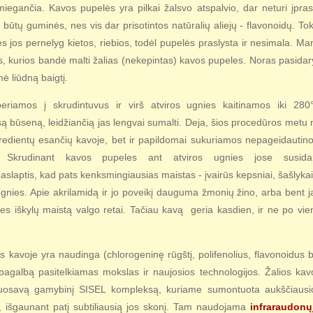
iegančia. Kavos pupelės yra pilkai žalsvo atspalvio, dar neturi įpras
 būtų guminės, nes vis dar prisotintos natūralių aliejų - flavonoidų. Tok
 jos pernelyg kietos, riebios, todėl pupelės praslysta ir nesimala. Ma
s, kurios bandė malti žalias (nekepintas) kavos pupeles. Noras pasidary
ė liūdną baigtį.
beriamos į skrudintuvus ir virš atviros ugnies kaitinamos iki 280
są būseną, leidžiančią jas lengvai sumalti. Deja, šios procedūros metu 
gredientų esančių kavoje, bet ir papildomai sukuriamos nepageidautino
 Skrudinant kavos pupeles ant atviros ugnies jose susida
paslaptis, kad pats kenksmingiausias maistas - įvairūs kepsniai, šašlykai 
gnies. Apie akrilamidą ir jo poveikį dauguma žmonių žino, arba bent j
nes iškylų maistą valgo retai. Tačiau kavą geria kasdien, ir ne po vie
s kavoje yra naudinga (chlorogeninę rūgštį, polifenolius, flavonoidus b
 į pagalbą pasitelkiamas mokslas ir naujosios technologijos. Žalios kav
nuosavą gamybinį SISEL kompleksą, kuriame sumontuota aukščiausi
vą, išgaunant patį subtiliausią jos skonį. Tam naudojama
infraraudonų