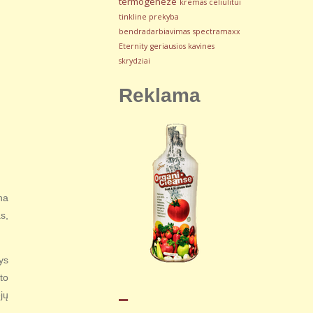
termogeneze
kremas celiulitui
tinkline prekyba
bendradarbiavimas
spectramaxx
Eternity
geriausios kavines
skrydziai
Reklama
na
s,
ys
to
_
jų