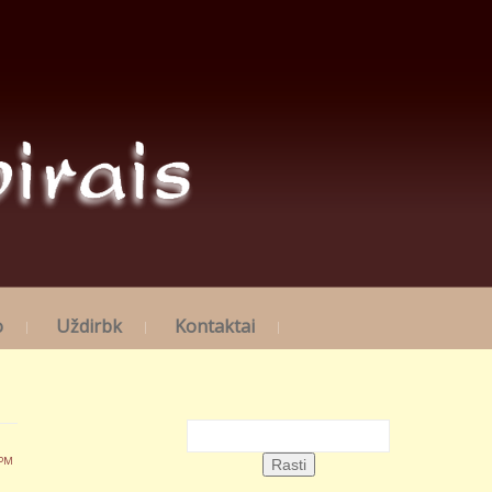
o
Uždirbk
Kontaktai
 PM