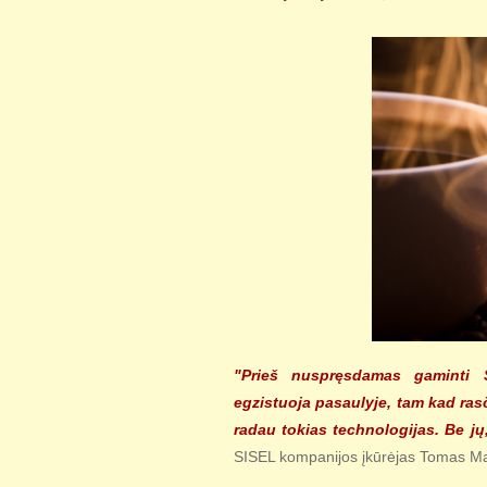
"Prieš nuspręsdamas gaminti S
egzistuoja pasaulyje, tam kad ras
radau tokias technologijas. Be j
SISEL kompanijos įkūrėjas Tomas Ma