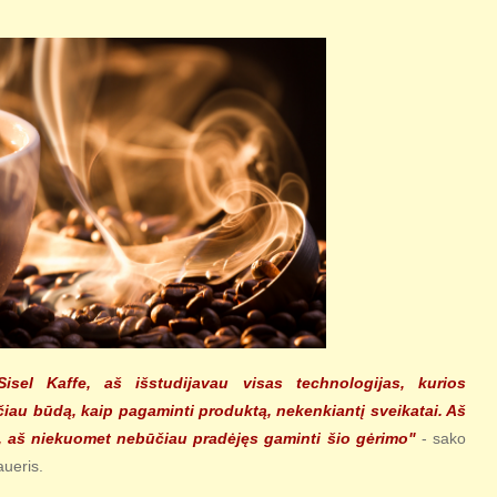
isel Kaffe, aš išstudijavau visas technologijas, kurios
čiau būdą, kaip pagaminti produktą, nekenkiantį sveikatai. Aš
ų, aš niekuomet nebūčiau pradėjęs gaminti šio gėrimo"
- sako
ueris.