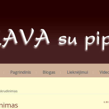
Pagrindinis
Blogas
Lieknėjimui
Vide
skrudinimas
inimas
6:30