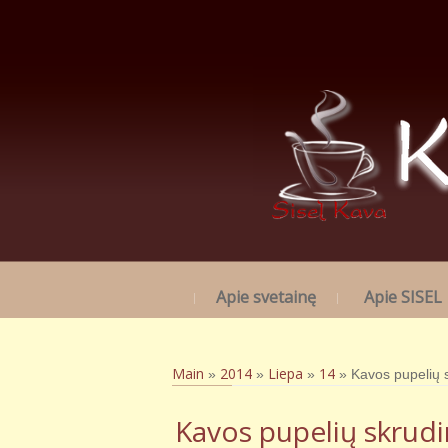
Apie svetainę
Apie SISEL
Main
2014
Liepa
14
»
»
»
» Kavos pupelių 
Kavos pupelių skrud