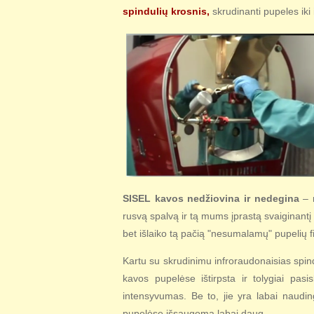
spindulių krosnis,
skrudinanti pupeles iki 
SISEL kavos nedžiovina ir nedegina
– n
rusvą spalvą ir tą mums įprastą svaiginant
bet išlaiko tą pačią "nesumalamų" pupelių f
Kartu su skrudinimu infroraudonaisias spin
kavos pupelėse ištirpsta ir tolygiai pas
intensyvumas. Be to, jie yra labai naudi
pupelėse išsaugoma labai daug.