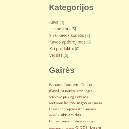
Kategorijos
Kava
[4]
Lieknėjimui
[5]
Sisel kavos sudėtis
[5]
Kavos apdorojimas
[5]
Kiti produktai
[0]
Verslas
[0]
Gairės
Panama Boquete Gesha
(Geisha)
Boketė
kavauoges
selective picking
rinkimas
kavos uogos
rankomis
dregnasis
kavos apdorojimas
dziovinimas
akrilamidas
sauleje
kancerogenai
infraraudonuju
SISEL kava
spinduliu krosnis