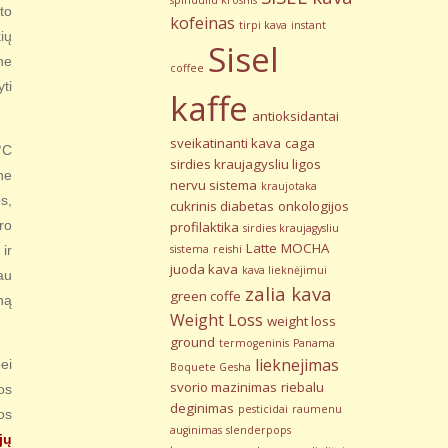
to
kofeinas
tirpi kava
instant
ių
Sisel
ne
coffee
ti
kaffe
antioksidantai
sveikatinanti kava
caga
°C
sirdies kraujagysliu ligos
ne
nervu sistema
kraujotaka
s,
cukrinis diabetas
onkologijos
ro
profilaktika
sirdies kraujagysliu
Latte
MOCHA
sistema
reishi
ir
juoda kava
kava lieknėjimui
au
zalia kava
green coffe
ną
Weight Loss
weight loss
ground
termogeninis
Panama
lieknejimas
ei
Boquete Gesha
svorio mazinimas
riebalu
os
deginimas
pesticidai
raumenu
os
auginimas
slenderpops
jų