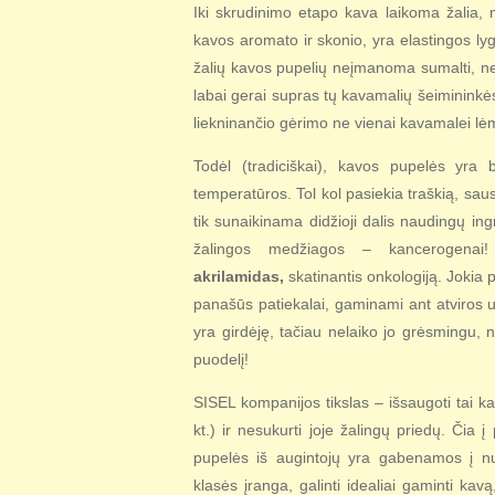
Iki skrudinimo etapo kava laikoma žalia, m
kavos aromato ir skonio, yra elastingos lyg
žalių kavos pupelių neįmanoma sumalti, nes
labai gerai supras tų kavamalių šeimininkė
liekninančio gėrimo ne vienai kavamalei lėm
Todėl (tradiciškai), kavos pupelės yra 
temperatūros. Tol kol pasiekia traškią, sau
tik sunaikinama didžioji dalis naudingų in
žalingos medžiagos – kancerogenai!
akrilamidas,
skatinantis onkologiją. Jokia 
panašūs patiekalai, gaminami ant atviros u
yra girdėję, tačiau nelaiko jo grėsmingu, 
puodelį!
SISEL kompanijos tikslas – išsaugoti tai ka
kt.) ir nesukurti joje žalingų priedų. Čia
pupelės iš augintojų yra gabenamos į 
klasės įranga, galinti idealiai gaminti ka