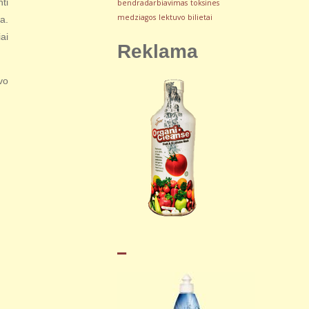
ti
bendradarbiavimas
toksines
medziagos
lektuvo bilietai
a.
ai
Reklama
vo
_