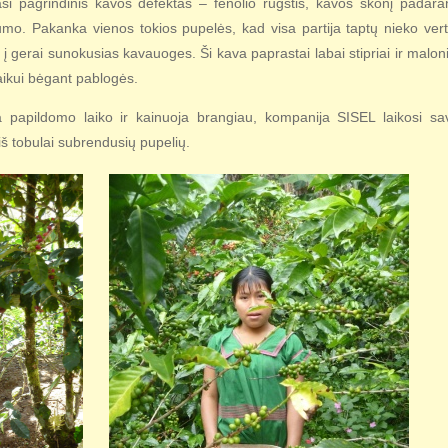
si pagrindinis kavos defektas – fenolio rūgštis, kavos skonį padaran
rumo. Pakanka vienos tokios pupelės, kad visa partija taptų nieko vert
i į gerai sunokusias kavauoges. Ši kava paprastai labai stipriai ir maloni
laikui bėgant pablogės.
papildomo laiko ir kainuoja brangiau, kompanija SISEL laikosi sa
iš tobulai subrendusių pupelių.