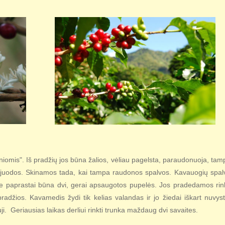
mis". Iš pradžių jos būna žalios, vėliau pagelsta, paraudonuoja, tam
ik juodos. Skinamos tada, kai tampa raudonos spalvos. Kavauogių spal
je paprastai būna dvi, gerai apsaugotos pupelės. Jos pradedamos rink
žios. Kavamedis žydi tik kelias valandas ir jo žiedai iškart nuvyst
ji. Geriausias laikas derliui rinkti trunka maždaug dvi savaites.