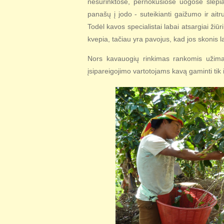
nesurinktose, pernokusiose uogose slepia
panašų į jodo - suteikianti gaižumo ir ait
Todėl kavos specialistai labai atsargiai žiūr
kvepia, tačiau yra pavojus, kad jos skonis 
Nors kavauogių rinkimas rankomis užima 
įsipareigojimo vartotojams kavą gaminti tik 