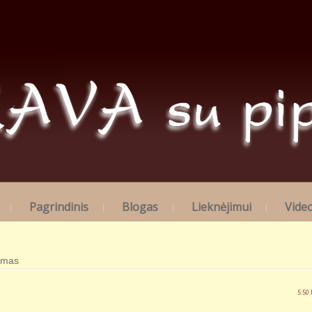
Pagrindinis
Blogas
Lieknėjimui
Vide
imas
5:50