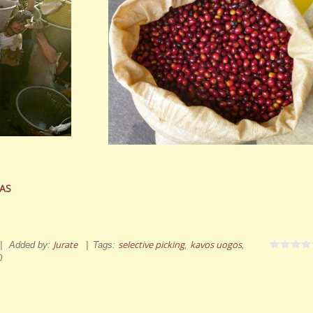
AS
Jurate
selective picking
kavos uogos
|
Added by
:
|
Tags
:
,
,
0