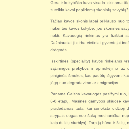
Gera ir kokybiška kava visada skinama tik 
suteikia kavai papildomų skoninių savybių
Tačiau kavos skonis labai priklauso nuo 
nukentės kavos kokybė, jos skoninės savybė
nokti. Kavauogių rinkimas yra fiziškai s
Dažniausiai jį dirba vietiniai gyventojai ind
drėgmės.
Išskirtinės (speciality) kavos rinkėjams 
sąžiningos prekybos ir apmokėjimo už 
piniginės išmokos, kad padėtų išgyventi kav
jėgą nuo degradavimo ar emigracijos.
Panama Geisha kavauogės pasižymi tuo, kad
6-8 etapų. Masinės gamybos ūkiuose kav
pradedamas tada, kai sunoksta didžioji d
strypais uogas nuo šakų mechaniškai nup
kaip dulkių siurblys). Tarp jų būna ir žalių,