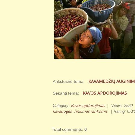
KAVAMEDŽIŲ AUGINIM
Ankstesnė tema:
KAVOS APDOROJIMAS
Sekanti tema:
Kavos apdorojimas
Category
:
|
Views
:
2520
kavauoges
rinkimas rankomis
,
|
Rating
:
0.0
/
Total comments
:
0