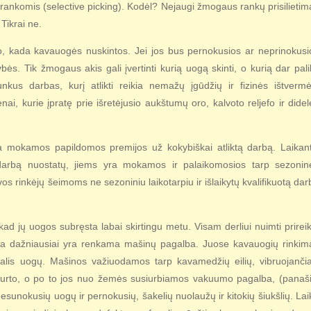
rankomis (selective picking). Kodėl? Nejaugi žmogaus rankų prisilietim
?
Tikrai ne.
to, kada kavauogės nuskintos. Jei jos bus pernokusios ar neprinokusi
s. Tik žmogaus akis gali įvertinti kurią uogą skinti, o kurią dar palik
unkus darbas, kurį atlikti reikia nemažų įgūdžių ir fizinės ištvermė
ėnai, kurie įpratę prie išretėjusio aukštumų oro, kalvoto reljefo ir didel
yra mokamos papildomos premijos už kokybiškai atliktą darbą. Laikant
darbą nuostatų, jiems yra mokamos ir palaikomosios tarp sezonin
os rinkėjų šeimoms ne sezoniniu laikotarpiu ir išlaikytų kvalifikuotą dar
 jų uogos subręsta labai skirtingu metu. Visam derliui nuimti prireik
a dažniausiai yra renkama mašinų pagalba. Juose kavauogių rinkim
alis uogų. Mašinos važiuodamos tarp kavamedžių eilių, vibruojančia
urto, o po to jos nuo žemės susiurbiamos vakuumo pagalba, (panaši
 nesunokusių uogų ir pernokusių, šakelių nuolaužų ir kitokių šiukšlių. Lai