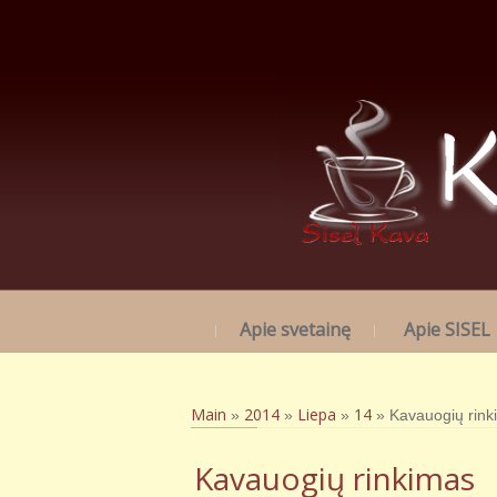
Apie svetainę
Apie SISEL
Main
2014
Liepa
14
»
»
»
» Kavauogių rink
Kavauogių rinkimas