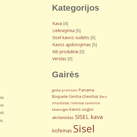
Kategorijos
Kava
[4]
Lieknėjimui
[5]
Sisel kavos sudėtis
[5]
Kavos apdorojimas
[5]
Kiti produktai
[0]
Verslas
[0]
Gairės
Panama
gesha premium
Boquete Gesha (Geisha)
Baru
pa
imunitetas
rinkimas rankomis
va
kavos uogos
kavauoges
ti
SISEL kava
akrilamidas
a,
Sisel
kofeinas