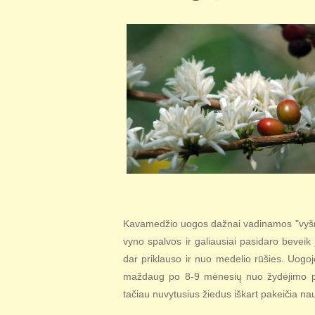
Kavamedžio uogos dažnai vadinamos "vyšnio
vyno spalvos ir galiausiai pasidaro beve
dar priklauso ir nuo medelio rūšies. Uogo
maždaug po 8-9 mėnesių nuo žydėjimo prad
tačiau nuvytusius žiedus iškart pakeičia nau