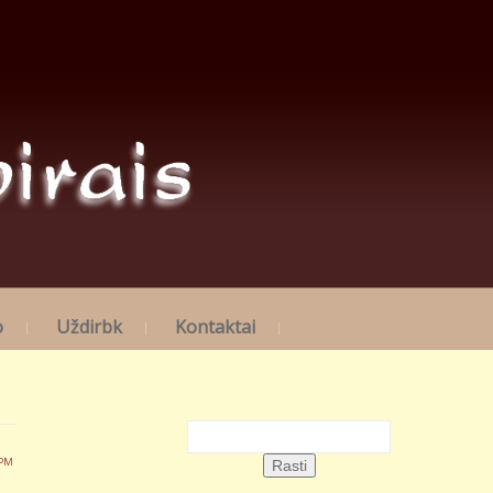
o
Uždirbk
Kontaktai
 PM