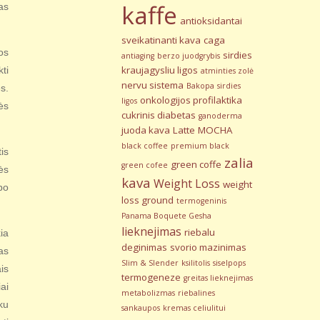
kaffe
as
antioksidantai
sveikatinanti kava
caga
os
sirdies
antiaging
berzo juodgrybis
kraujagysliu ligos
ti
atminties zolė
nervu sistema
Bakopa
sirdies
s.
onkologijos profilaktika
ligos
ės
cukrinis diabetas
ganoderma
juoda kava
Latte
MOCHA
black coffee
premium black
is
zalia
green coffe
green cofee
ės
kava
Weight Loss
weight
bo
loss ground
termogeninis
Panama Boquete Gesha
lieknejimas
riebalu
ia
deginimas
svorio mazinimas
as
Slim & Slender
ksilitolis
siselpops
is
termogeneze
greitas lieknejimas
ai
metabolizmas
riebalines
ku
sankaupos
kremas celiulitui