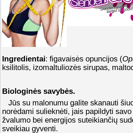
Ingredientai
: figavaisės opuncijos (
Opu
ksilitolis, izomaltuliozės sirupas, malto
Biologinės savybės.
Jūs su malonumu galite skanauti šiuos
norėdami sulieknėti, jais papildyti savo r
žvalumo bei energijos suteikiančių sud
sveikiau gyventi.