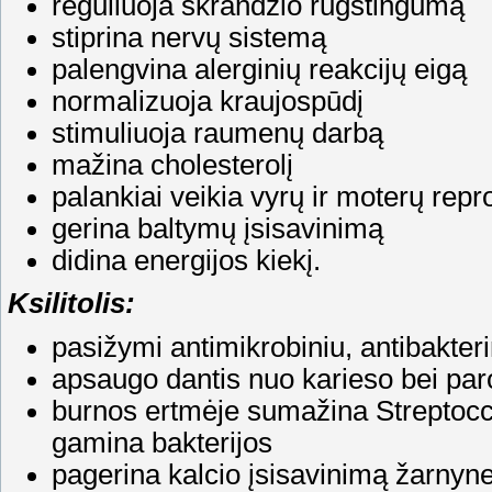
reguliuoja skrandžio rūgštingumą
stiprina nervų sistemą
palengvina alerginių reakcijų eigą
normalizuoja kraujospūdį
stimuliuoja raumenų darbą
mažina cholesterolį
palankiai veikia vyrų ir moterų rep
gerina baltymų įsisavinimą
didina energijos kiekį.
Ksilitolis:
pasižymi antimikrobiniu, antibakteri
apsaugo dantis nuo karieso bei par
burnos ertmėje sumažina Streptocco
gamina bakterijos
pagerina kalcio įsisavinimą žarnyn