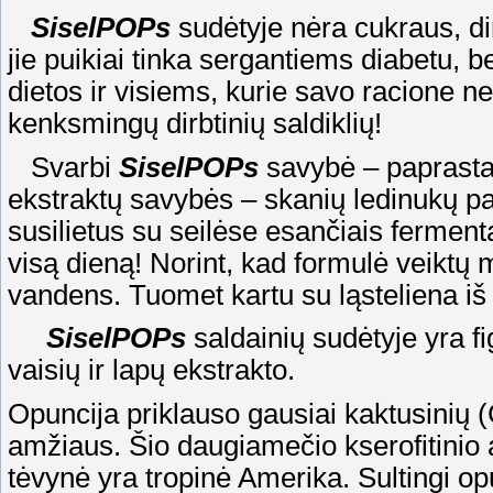
SiselPOPs
sudėtyje nėra cukraus, dir
jie puikiai tinka sergantiems diabetu, 
dietos ir visiems, kurie savo racione n
kenksmingų dirbtinių saldiklių!
Svarbi
SiselPOPs
savybė – paprasta 
ekstraktų savybės – skanių ledinukų pa
susilietus su seilėse esančiais fermentais
visą dieną! Norint, kad formulė veiktų m
vandens. Tuomet kartu su ląsteliena iš
SiselPOPs
saldainių sudėtyje yra f
vaisių ir lapų ekstrakto.
Opuncija priklauso gausiai kaktusinių 
amžiaus. Šio daugiamečio kserofitinio a
tėvynė yra tropinė Amerika. Sultingi op