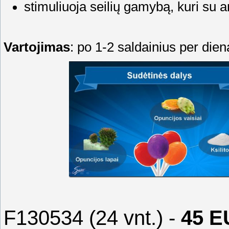
stimuliuoja seilių gamybą, kuri su
Vartojimas
: po 1-2 saldainius per die
F130534 (24 vnt.) -
45 E