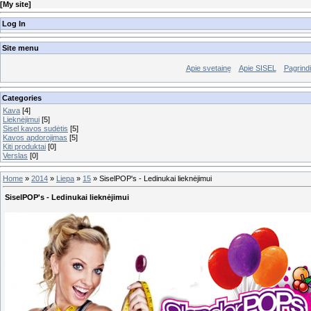
[
My site
]
Log In
Site menu
Apie svetainę
Apie SISEL
Pagrindi
Categories
Kava
[4]
Lieknėjimui
[5]
Sisel kavos sudėtis
[5]
Kavos apdorojimas
[5]
Kiti produktai
[0]
Verslas
[0]
Home
»
2014
»
Liepa
»
15
» SiselPOP's - Ledinukai lieknėjimui
SiselPOP's - Ledinukai lieknėjimui