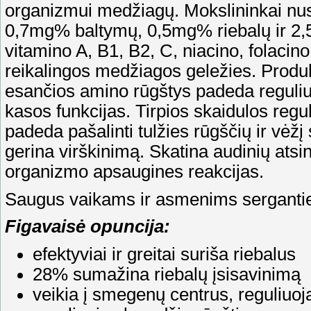
organizmui medžiagų. Mokslininkai nus
0,7mg% baltymų, 0,5mg% riebalų ir 2,
vitamino A, B1, B2, C, niacino, folacino,
reikalingos medžiagos geležies. Produk
esančios amino rūgštys padeda reguliuo
kasos funkcijas. Tirpios skaidulos regu
padeda pašalinti tulžies rūgščių ir vėž
gerina virškinimą. Skatina audinių atsi
organizmo apsaugines reakcijas.
Saugus vaikams ir asmenims sergantie
Figavaisė opuncija:
efektyviai ir greitai suriša riebalus
28% sumažina riebalų įsisavinimą
veikia į smegenų centrus, reguliuoj