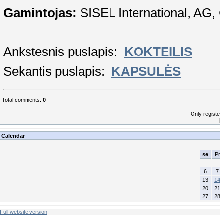
Gamintojas:
SISEL International, AG,
Ankstesnis puslapis:
KOKTEILIS
Sekantis puslapis:
KAPSULĖS
Total comments
:
0
Only regist
Calendar
se
Pr
6
7
13
14
20
21
27
28
Full website version