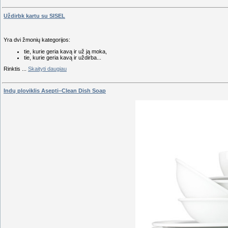
Uždirbk kartu su SISEL
Yra dvi žmonių kategorijos:
tie, kurie geria kavą ir už ją moka,
tie, kurie geria kavą ir uždirba...
Rinktis
...
Skaityti daugiau
Indų ploviklis Asepti–Clean Dish Soap