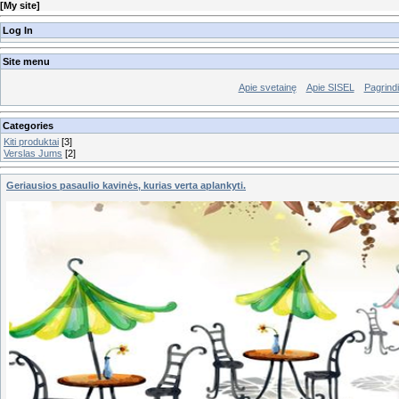
[
My site
]
Log In
Site menu
Apie svetainę
Apie SISEL
Pagrindi
Categories
Kiti produktai
[3]
Verslas Jums
[2]
Geriausios pasaulio kavinės, kurias verta aplankyti.