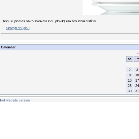
Jeigu rūpinatės savo sveikata indų ploviklį rinkitės labai atidžiai.
...
Skaityti daugiau
Calendar
«
se
Pr
2
3
9
10
16
17
23
24
30
31
Full website version